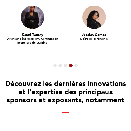
H.E. Dr. Philip Mshelbila
H.E. Farid Ghezali
Secrétaire général,
Forum des pays
Secrétaire général,
Organisation des
exportateurs de gaz (GECF)
producteurs de pétrole africains
(APPO)
Découvrez les dernières innovations
et l'expertise des principaux
sponsors et exposants, notamment