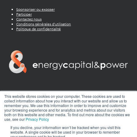
Sponsoriser ou exposer
Participer
Contactez nous
Conditions générales d'utilisation
Politique de confidentialité
twitter
facebook
youtube
linkedin
instagram
This website stores cookies on your computer. These cookies are used to
collect information about how you interact with our website and allow us to
remember you. We use this information in order to improve and customize
your browsing experience and for analytics and metrics about our visitors
both on this website and other media. To find out more about the cookies we
use, see our
Privacy Policy
If you decline, your information won’t be tracked when you visit this
website. A single cookie will be used in your browser to remember
your preference not to be tracked.