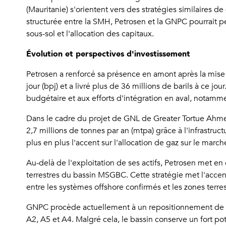
(Mauritanie) s'orientent vers des stratégies similaires 
structurée entre la SMH, Petrosen et la GNPC pourrait pe
sous-sol et l'allocation des capitaux.
Évolution et perspectives d'investissement
Petrosen a renforcé sa présence en amont après la mise
jour (bpj) et a livré plus de 36 millions de barils à ce jo
budgétaire et aux efforts d'intégration en aval, notammen
Dans le cadre du projet de GNL de Greater Tortue Ahmeyi
2,7 millions de tonnes par an (mtpa) grâce à l'infrastru
plus en plus l'accent sur l'allocation de gaz sur le marc
Au-delà de l'exploitation de ses actifs, Petrosen met e
terrestres du bassin MSGBC. Cette stratégie met l'accent 
entre les systèmes offshore confirmés et les zones terre
GNPC procède actuellement à un repositionnement de son
A2, A5 et A4. Malgré cela, le bassin conserve un fort p