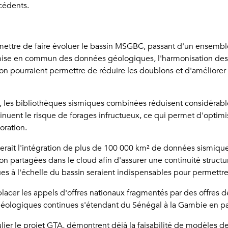
écédents.
mettre de faire évoluer le bassin MSGBC, passant d'un ensembl
ise en commun des données géologiques, l'harmonisation des p
ion pourraient permettre de réduire les doublons et d'améliorer l
 les bibliothèques sismiques combinées réduisent considérable
nuent le risque de forages infructueux, ce qui permet d'optimis
oration.
rait l'intégration de plus de 100 000 km² de données sismiques
on partagées dans le cloud afin d'assurer une continuité structu
es à l'échelle du bassin seraient indispensables pour permettr
acer les appels d'offres nationaux fragmentés par des offres de
 géologiques continues s'étendant du Sénégal à la Gambie en pas
iculier le projet GTA, démontrent déjà la faisabilité de modèles 