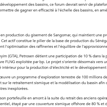
de développement des bassins, ce forum devrait servir de platefo
rmettre de gagner en efficacité à l'échelle des bassins, en amél
 en production du gisement de Sangomar, qui maintient une prod
ur. Cet actif constitue le pilier de la base de production du Sénéga
t l'optimisation des raffineries et l'équilibre de l'approvision
m (GTA), Petrosen détient une participation de 10 % dans la ph
cture FLNG exploitée par bp. Le projet s'oriente désormais vers
hé intérieur pour la production d'électricité et le développement
n œuvre un programme d'exploration terrestre de 100 millions de
sur le retraitement sismique et la modélisation du bassin afin d'
stres inexplorées.
 portefeuille en amont à la suite du retrait des anciens opéra
otentiel, étayé par une couverture sismique offshore de 80 % et 