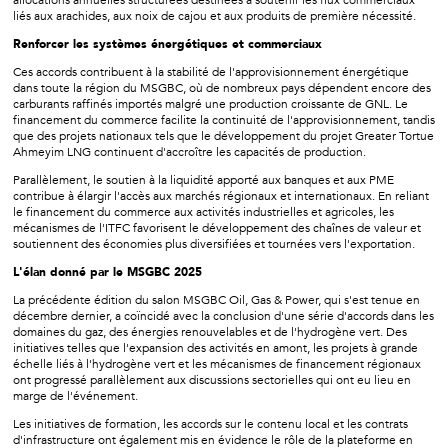
allocations annuelles structurées destinées à soutenir les flux commerciaux
liés aux arachides, aux noix de cajou et aux produits de première nécessité.
Renforcer les systèmes énergétiques et commerciaux
Ces accords contribuent à la stabilité de l'approvisionnement énergétique
dans toute la région du MSGBC, où de nombreux pays dépendent encore des
carburants raffinés importés malgré une production croissante de GNL. Le
financement du commerce facilite la continuité de l'approvisionnement, tandis
que des projets nationaux tels que le développement du projet Greater Tortue
Ahmeyim LNG continuent d'accroître les capacités de production.
Parallèlement, le soutien à la liquidité apporté aux banques et aux PME
contribue à élargir l'accès aux marchés régionaux et internationaux. En reliant
le financement du commerce aux activités industrielles et agricoles, les
mécanismes de l'ITFC favorisent le développement des chaînes de valeur et
soutiennent des économies plus diversifiées et tournées vers l'exportation.
L'élan donné par le MSGBC 2025
La précédente édition du salon MSGBC Oil, Gas & Power, qui s'est tenue en
décembre dernier, a coïncidé avec la conclusion d'une série d'accords dans les
domaines du gaz, des énergies renouvelables et de l'hydrogène vert. Des
initiatives telles que l'expansion des activités en amont, les projets à grande
échelle liés à l'hydrogène vert et les mécanismes de financement régionaux
ont progressé parallèlement aux discussions sectorielles qui ont eu lieu en
marge de l'événement.
Les initiatives de formation, les accords sur le contenu local et les contrats
d'infrastructure ont également mis en évidence le rôle de la plateforme en