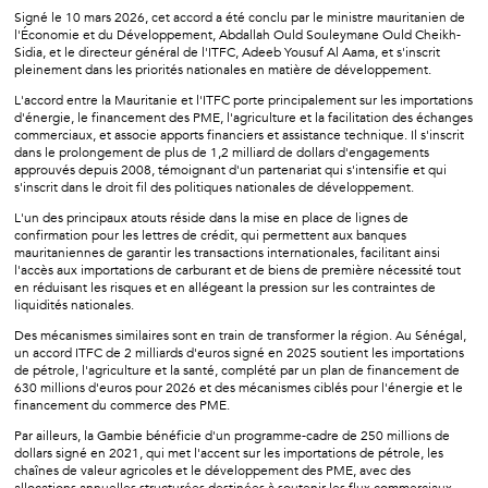
Signé le 10 mars 2026, cet accord a été conclu par le ministre mauritanien de
l'Économie et du Développement, Abdallah Ould Souleymane Ould Cheikh-
Sidia, et le directeur général de l'ITFC, Adeeb Yousuf Al Aama, et s'inscrit
pleinement dans les priorités nationales en matière de développement.
L'accord entre la Mauritanie et l'ITFC porte principalement sur les importations
d'énergie, le financement des PME, l'agriculture et la facilitation des échanges
commerciaux, et associe apports financiers et assistance technique. Il s'inscrit
dans le prolongement de plus de 1,2 milliard de dollars d'engagements
approuvés depuis 2008, témoignant d'un partenariat qui s'intensifie et qui
s'inscrit dans le droit fil des politiques nationales de développement.
L'un des principaux atouts réside dans la mise en place de lignes de
confirmation pour les lettres de crédit, qui permettent aux banques
mauritaniennes de garantir les transactions internationales, facilitant ainsi
l'accès aux importations de carburant et de biens de première nécessité tout
en réduisant les risques et en allégeant la pression sur les contraintes de
liquidités nationales.
Des mécanismes similaires sont en train de transformer la région. Au Sénégal,
un accord ITFC de 2 milliards d'euros signé en 2025 soutient les importations
de pétrole, l'agriculture et la santé, complété par un plan de financement de
630 millions d'euros pour 2026 et des mécanismes ciblés pour l'énergie et le
financement du commerce des PME.
Par ailleurs, la Gambie bénéficie d'un programme-cadre de 250 millions de
dollars signé en 2021, qui met l'accent sur les importations de pétrole, les
chaînes de valeur agricoles et le développement des PME, avec des