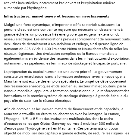
activités industrielles, notamment l'acier vert et l'exploitation minière
alimentée par l'hydrogène.
Infrastructures, main-d'œuvre et besoins en investissements
Malgré une forte dynamique, d'importants défis sectoriels subsistent. La
pénurie d'eau est une contrainte majeure qui nécessite un dessalement à
grande échelle, un processus très énergivore qui exigera l'extension du
réseau électrique. Les améliorations prévues comprennent de nouveaux puits,
des usines de dessalement à Nouadhibou et Ndiago, ainsi qu'une ligne de
transport de 225 kV de 1 400 km entre Néma et Nouakchott afin de relier les
réseaux régionaux. Une évaluation complète de la Banque mondiale a
également mis en évidence des lacunes dans les infrastructures d'exportation,
notamment les pipelines, les terminaux de stockage et la capacité portuaire.
La préparation du capital humain est une autre priorité. Le gouvernement
constate un retard actuel dans la formation technique, avec le risque que la
Mauritanie soit exclue des emplois spécialisés. Le projet de développement
des ressources énergétiques et de soutien au secteur minier, soutenu par la
Banque mondiale, appuiera la formation professionnelle, le renforcement des
institutions et le premier système de stockage d'énergie à grande échelle du
pays afin de stabiliser le réseau électrique.
Afin de combler les lacunes en matière de financement et de capacités, la
Mauritanie travaille en étroite collaboration avec l'Allemagne, la France,
l'Espagne, l'UE, la BEI et des institutions multilatérales dans le cadre
d'initiatives telles que Global Gateway, qui vise à mobiliser 300 milliards
d'euros pour l'hydrogène vert en Mauritanie. Ces partenariats ont pour
objectif de mobiliser des capitaux à grande échelle, de réduire les risques liés