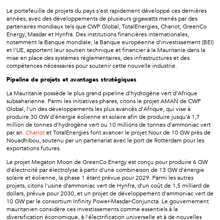
Le portefeuille de projets du pays s'est rapidement développé ces dernières
années, avec des développements de plusieurs gigawatts menés par des
partenaires mondiaux tels que CWP Global, TotalEnergies, Chariot, GreenCo
Energy, Masdar et Hynfra. Des institutions financières internationales,
notamment la Banque mondiale, la Banque européenne d'investissement (BEI)
et l'UE, apportent leur soutien technique et financier à la Mauritanie dans la
mise en place des systèmes réglementaires, des infrastructures et des
compétences nécessaires pour soutenir cette nouvelle industrie.
Pipeline de projets et avantages stratégiques
La Mauritanie possède le plus grand pipeline d'hydrogène vert d'Afrique
subsaharienne. Parmi les initiatives phares, citons le projet AMAN de CWP
Global, l'un des développements les plus avancés d'Afrique, qui vise à
produire 30 GW d'énergie éolienne et solaire afin de produire jusqu'à 1,7
million de tonnes d'hydrogène vert ou 10 millions de tonnes d'ammoniac vert
par an.
Chariot
et TotalEnergies font avancer le projet Nour de 10 GW près de
Nouadhibou, soutenu par un partenariat avec le port de Rotterdam pour les
exportations futures.
Le projet Megaton Moon de GreenCo Energy est conçu pour produire 6 GW
d'électricité par électrolyse à partir d'une combinaison de 13 GW d'énergie
solaire et éolienne, la phase 1 étant prévue pour 2029. Parmi les autres
projets, citons l'usine d'ammoniac vert de Hynfra, d'un coût de 1,5 milliard de
dollars, prévue pour 2030, et un projet de développement d'ammoniac vert de
10 GW par le consortium Infinity Power-Masdar-Conjuncta. Le gouvernement
mauritanien considère ces investissements comme essentiels à la
diversification économique, à l'électrification universelle et à de nouvelles