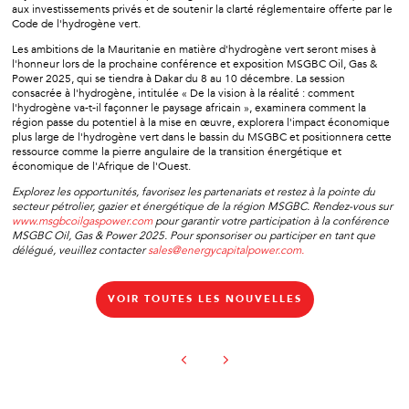
aux investissements privés et de soutenir la clarté réglementaire offerte par le
Code de l'hydrogène vert.
Les ambitions de la Mauritanie en matière d'hydrogène vert seront mises à
l'honneur lors de la prochaine conférence et exposition MSGBC Oil, Gas &
Power 2025, qui se tiendra à Dakar du 8 au 10 décembre. La session
consacrée à l'hydrogène, intitulée « De la vision à la réalité : comment
l'hydrogène va-t-il façonner le paysage africain », examinera comment la
région passe du potentiel à la mise en œuvre, explorera l'impact économique
plus large de l'hydrogène vert dans le bassin du MSGBC et positionnera cette
ressource comme la pierre angulaire de la transition énergétique et
économique de l'Afrique de l'Ouest.
Explorez les opportunités, favorisez les partenariats et restez à la pointe du
secteur pétrolier, gazier et énergétique de la région MSGBC. Rendez-vous sur
www.msgbcoilgaspower.com
pour garantir votre participation à la conférence
MSGBC Oil, Gas & Power 2025. Pour sponsoriser ou participer en tant que
délégué, veuillez contacter
sales@energycapitalpower.com.
VOIR TOUTES LES NOUVELLES