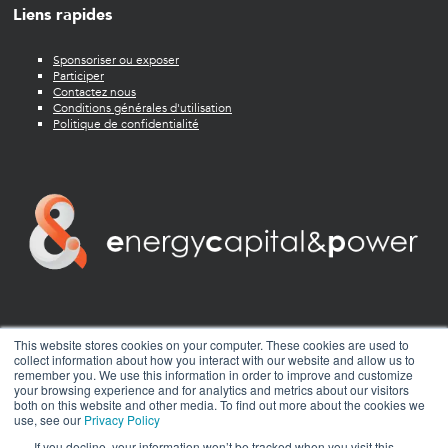
Liens rapides
Sponsoriser ou exposer
Participer
Contactez nous
Conditions générales d'utilisation
Politique de confidentialité
twitter
facebook
youtube
linkedin
instagram
This website stores cookies on your computer. These cookies are used to
collect information about how you interact with our website and allow us to
remember you. We use this information in order to improve and customize
your browsing experience and for analytics and metrics about our visitors
both on this website and other media. To find out more about the cookies we
use, see our
Privacy Policy
If you decline, your information won’t be tracked when you visit this